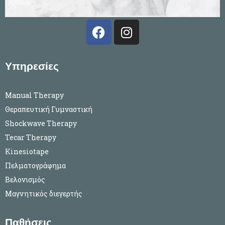
F
I
a
n
c
s
e
t
Υπηρεσίες
b
a
o
g
Manual Therapy
o
r
Θεραπευτική Γυμναστική
k
a
Shockwave Therapy
m
Tecar Therapy
Kinesiotape
Πελματογράφημα
Βελονισμός
Μαγνητικός διεγερτής
Παθήσεις