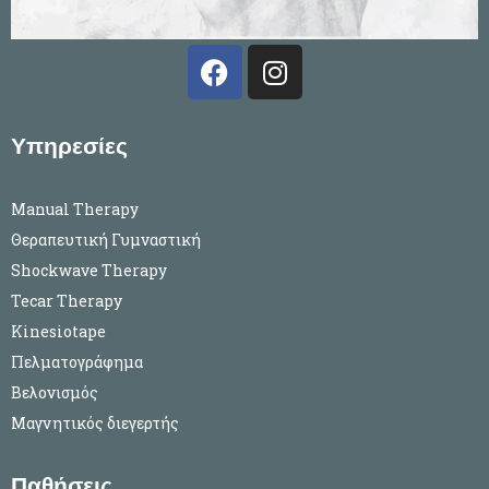
F
I
a
n
c
s
e
t
Υπηρεσίες
b
a
o
g
Manual Therapy
o
r
Θεραπευτική Γυμναστική
k
a
Shockwave Therapy
m
Tecar Therapy
Kinesiotape
Πελματογράφημα
Βελονισμός
Μαγνητικός διεγερτής
Παθήσεις