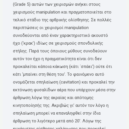
(Grade 5) αυτών των χειρισμών ανήκει στους
χειρισμούς manipulation και πραγματοποιείται στο
τελικό στάδιο της αρθρικής ολίσθησης. Σε πολλές
περιπτώσεις οι χειρισμοί manipulation
συνοδεύονται από έναν χαρακτηριστικό ακουστό
ήχο (‘κρακ’) ιδίως σε χειρισμούς σπονδυλικής
στήλης. Παρά τους όποιους μύθους συνοδεύουν
αυτόν τον ήχο η πραγματικότητα είναι ότι δεν
προκαλείται κάποια κάκωση (κάτι ΄σπάει’) ούτε ότι
κάτι ‘μπαίνει στη θέση του’. Το φαινόμενο αυτό
ονομάζεται σπηλαίωση (cavitation) και προκαλεί την
εκτόνωση φυσαλίδων αέρα που υπάρχουν μέσα στην
άρθρωση λόγω της ακραίας και απότομης
κινητοποίησής της. Ακριβώς γι’ αυτόν τον λόγο η
σπηλαίωση μπορεί να επαναληφθεί στην ίδια
άρθρωση το λιγότερο μετά από 20’. Λόγω της
ευχάριστης αίσθησης χαλάρωσης που προκαλεί