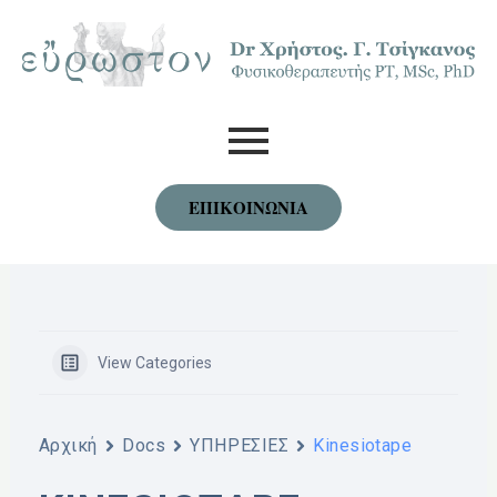
Skip
to
content
ΕΠΙΚΟΙΝΩΝΙΑ
View Categories
Αρχική
Docs
YΠΗΡΕΣΙΕΣ
Kinesiotape