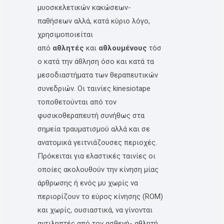
μυοσκελετικών κακώσεων-
παθήσεων αλλά, κατά κύριο λόγο,
χρησιμοποιείται
από
αθλητές
και
αθλουμένους
τόσ
ο κατά την άθληση όσο και κατά τα
μεσοδιαστήματα των θεραπευτικών
συνεδριών. Οι ταινίες kinesiotape
τοποθετούνται από τον
φυσικοθεραπευτή συνήθως στα
σημεία τραυματισμού αλλά και σε
ανατομικά γειτνιάζουσες περιοχές.
Πρόκειται για ελαστικές ταινίες οι
οποίες ακολουθούν την κίνηση μίας
άρθρωσης ή ενός μυ χωρίς να
περιορίζουν το εύρος κίνησης (ROM)
και χωρίς, ουσιαστικά, να γίνονται
αντιληπτές από τον ασθενή- αθλητή.