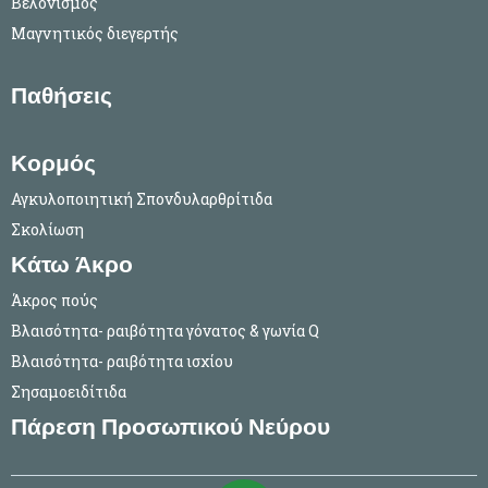
Βελονισμός
Μαγνητικός διεγερτής
Παθήσεις
Κορμός
Αγκυλοποιητική Σπονδυλαρθρίτιδα
Σκολίωση
Κάτω Άκρο
Άκρος πούς
Βλαισότητα- ραιβότητα γόνατος & γωνία Q
Βλαισότητα- ραιβότητα ισχίου
Σησαμοειδίτιδα
Πάρεση Προσωπικού Νεύρου