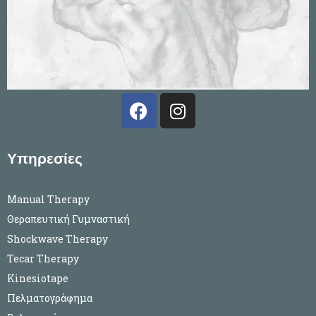
F
I
a
n
c
s
e
t
Υπηρεσίες
b
a
o
g
Manual Therapy
o
r
Θεραπευτική Γυμναστική
k
a
Shockwave Therapy
m
Tecar Therapy
Kinesiotape
Πελματογράφημα