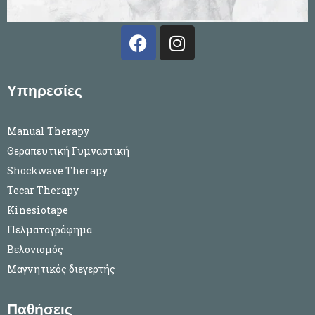
F
I
a
n
c
s
e
t
Υπηρεσίες
b
a
o
g
Manual Therapy
o
r
Θεραπευτική Γυμναστική
k
a
Shockwave Therapy
m
Tecar Therapy
Kinesiotape
Πελματογράφημα
Βελονισμός
Μαγνητικός διεγερτής
Παθήσεις