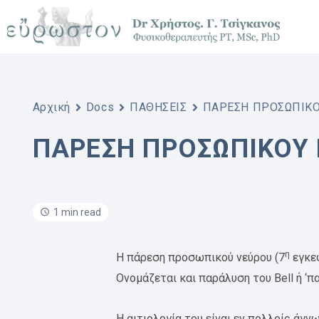
Skip
to
content
Αρχική
Docs
ΠΑΘΗΣΕΙΣ
ΠΑΡΕΣΗ ΠΡΟΣΩΠΙΚΟ
ΠΑΡΕΣΗ ΠΡΟΣΩΠΙΚΟΥ
1 min read
η
Η πάρεση προσωπικού νεύρου (7
εγκεφ
Ονομάζεται και παράλυση του Bell ή ‘
Η αιτιολογία του είναι εν πολλοίς άγ