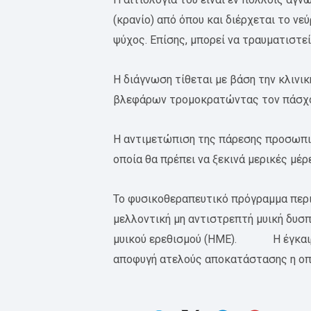
(κρανίο) από όπου και διέρχεται το ν
ψύχος. Επίσης, μπορεί να τραυματιστε
Η διάγνωση τίθεται με βάση την κλινι
βλεφάρων τρομοκρατώντας τον πάσχοντ
Η αντιμετώπιση της πάρεσης προσωπικο
οποία θα πρέπει να ξεκινά μερικές μέρ
Το φυσικοθεραπευτικό πρόγραμμα περι
μελλοντική μη αντιστρεπτή μυική δυσπ
μυικού ερεθισμού (ΗΜΕ). Η έγκαιρη 
αποφυγή ατελούς αποκατάστασης η οπ